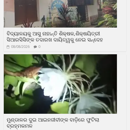
ବିଦ୍ୟାଳୟକୁ ଆସୁ ନାହାନ୍ତି ଶିକ୍ଷକ,ଶିକ୍ଷୟିତ୍ରୀ
ସିଆରସିସିଙ୍କ ତଦାରଖ ଦାୟିତ୍ୱକୁ ନେଇ ସନ୍ଦେହ
08/08/2026
0
ମୁଣ୍ଡାଳର ଦୁଇ ଆଇନଜୀବୀଙ୍କ ବାଡ଼ିରେ ଫୁଟିଲା
ବ୍ରହ୍ମକମଳ