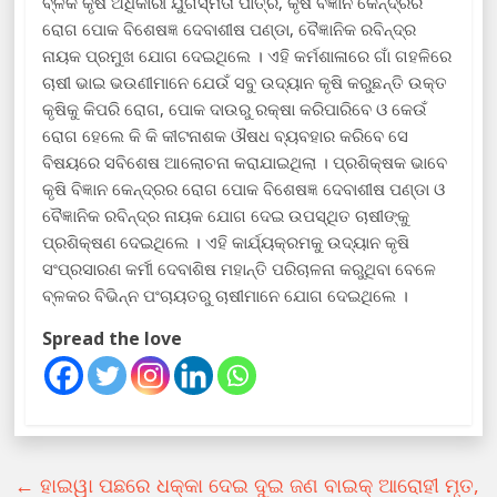
ବ୍ଳକ କୃଷି ଅଧିକାରୀ ଯୁଗସ୍ମିତା ପାତ୍ର, କୃଷି ବିଜ୍ଞାନ କେନ୍ଦ୍ରର
ରୋଗ ପୋକ ବିଶେଷଜ୍ଞ ଦେବାଶୀଷ ପଣ୍ଡା, ବୈଜ୍ଞାନିକ ରବିନ୍ଦ୍ର
ନାୟକ ପ୍ରମୁଖ ଯୋଗ ଦେଇଥିଲେ । ଏହି କର୍ମଶାଳାରେ ଗାଁ ଗହଳିରେ
ଚାଷୀ ଭାଇ ଭଉଣୀମାନେ ଯେଉଁ ସବୁ ଉଦ୍ୟାନ କୃଷି କରୁଛନ୍ତି ଉକ୍ତ
କୃଷିକୁ କିପରି ରୋଗ, ପୋକ ଦାଉରୁ ରକ୍ଷା କରିପାରିବେ ଓ କେଉଁ
ରୋଗ ହେଲେ କି କି କୀଟନାଶକ ଔଷଧ ବ୍ୟବହାର କରିବେ ସେ
ବିଷୟରେ ସବିଶେଷ ଆଲୋଚନା କରାଯାଇଥିଲା । ପ୍ରଶିକ୍ଷକ ଭାବେ
କୃଷି ବିଜ୍ଞାନ କେନ୍ଦ୍ରର ରୋଗ ପୋକ ବିଶେଷଜ୍ଞ ଦେବାଶୀଷ ପଣ୍ଡା ଓ
ବୈଜ୍ଞାନିକ ରବିନ୍ଦ୍ର ନାୟକ ଯୋଗ ଦେଇ ଉପସ୍ଥିତ ଚାଷୀଙ୍କୁ
ପ୍ରଶିକ୍ଷଣ ଦେଇଥିଲେ । ଏହି କାର୍ଯ୍ୟକ୍ରମକୁ ଉଦ୍ୟାନ କୃଷି
ସଂପ୍ରସାରଣ କର୍ମୀ ଦେବାଶିଷ ମହାନ୍ତି ପରିଚାଳନା କରୁଥିବା ବେଳେ
ବ୍ଳକର ବିଭିନ୍ନ ପଂଚାୟତରୁ ଚାଷୀମାନେ ଯୋଗ ଦେଇଥିଲେ ।
Spread the love
←
ହାଇୱା ପଛରେ ଧକ୍କା ଦେଇ ଦୁଇ ଜଣ ବାଇକ୍ ଆରୋହୀ ମୃତ,