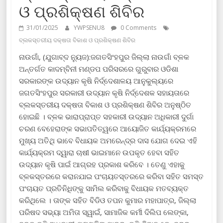
ଓ ପ୍ରଶିକ୍ଷଣ ଶିବିର
31/01/2025
YWPSENU8
0 Comments
ବ୍ଲକସ୍ତରୀୟ ଦକ୍ଷତା ବିକାଶ ଓ ପ୍ରଶିକ୍ଷଣ ଶିବିର
ନାଉଗାଁ, (ଯୁଗାବ୍ଦ ନ୍ୟୁଜ):ଜଗତସିଂହପୁର ଜିଲ୍ଲା ନାଉଗାଁ ବ୍ଳକ
ଅନ୍ତର୍ଗତ କାଦମ୍ବିନୀ ମଣ୍ଡପ ପରିସରରେ ଗୁରୁବାର ଓଡିଶା
ସରକାରଙ୍କ ଉଦ୍ୟାନ କୃଷି ନିର୍ଦ୍ଦେଶାଳୟ ଆନୁକୁଲ୍ୟରେ
ଜଗତସିଂହପୁର ସରକାରୀ ଉଦ୍ୟାନ କୃଷି ନିର୍ଦ୍ଦେଶକ ସହାୟତାରେ
ବ୍ଲକସ୍ତରୀୟ ଦକ୍ଷତା ବିକାଶ ଓ ପ୍ରଶିକ୍ଷଣ ଶିବିର ଅନୁଷ୍ଠିତ
ହୋଇଛି । ବ୍ଳକ ଭାରାପ୍ରାପ୍ତ ସହକାରୀ ଉଦ୍ୟାନ ଅଧିକାରୀ ଦୁର୍ଗା
ଚରଣ ବେହେରାଙ୍କ ସଭାପତିତ୍ୱରେ ଆୟୋଜିତ କାର୍ଯ୍ୟକ୍ରମରେ
ମୁଖ୍ୟ ଅତିଥି ଭାବେ ବିଧାୟକ ଅମରେନ୍ଦ୍ର ଦାସ ଯୋଗ ଦେଇ ଏହି
କାର୍ଯ୍ୟକ୍ରମ ଦ୍ୱାରା ଚାଷୀ ଭାଇମାନେ ଉପକୃତ ହେବା ସହିତ
ଉଦ୍ୟାନ କୃଷି ପାଇଁ ଆଗ୍ରହ ପ୍ରକାଶ କରିବେ । ତେଣୁ ଏହାକୁ
ବ୍ଳକସ୍ତରରେ କରାନଯାଇ ପଂଚାୟତସ୍ତରରେ କରିବା ସହିତ ସମସ୍ତ
ପଂଚାୟତ ପ୍ରତିନିଧିଙ୍କୁ ସାମିଲ କରିବାକୁ ବିଧାୟକ ମତବ୍ୟକ୍ତ
କରିଥିଲେ । ତାଙ୍କ ସହିତ ବିଡିଓ ତପନ କୁମାର ମହାପାତ୍ର, ଜିଲ୍ଲା
ପରିଷଦ ସଭ୍ୟା ଅମିତା ସ୍ୱାଇଁ, ସାମାଜିକ କର୍ମୀ ଦିଲିପ ଲେଙ୍କା,