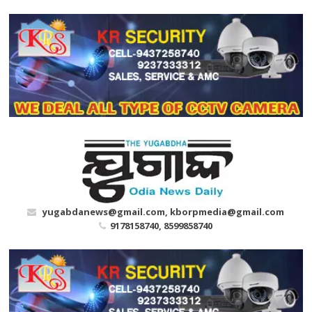
Skip
to
content
yugabdanews@gmail.com, kborpmedia@gmail.com
9178158740, 8599858740