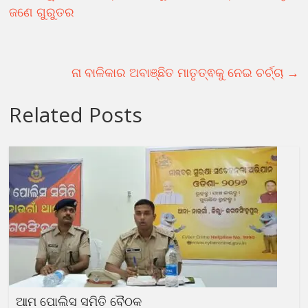
ଜଣେ ଗୁରୁତର
ନା ବାଳିକାର ଅବାଞ୍ଛିତ ମାତୃତ୍ଵକୁ ନେଇ ଚର୍ଚ୍ଚା
→
Related Posts
ଆମ ପୋଲିସ ସମିତି ବୈଠକ