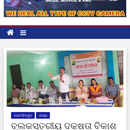
ଜଗତସିଂହପୁର
ରାଜ୍ୟ
ବ୍ଲକସ୍ତରୀୟ ଦକ୍ଷତା ବିକାଶ