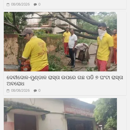
08/08/2026
0
ଦେବୀଦୋଳ-ମୁଣ୍ଡାଳ ରାସ୍ତା ଉପରେ ଗଛ ପଡି ୭ ଘଂଟା ରାସ୍ତା
ଅବରୋଧ
08/08/2026
0