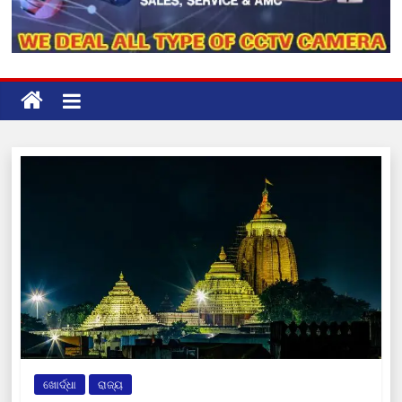
ଖୋର୍ଦ୍ଧା
ରାଜ୍ୟ