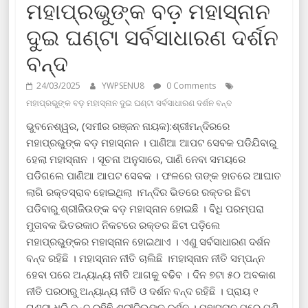
ମହାପ୍ରଭୁଙ୍କ ବଡ଼ ମହାସ୍ନାନ
ଦୁଇ ଘଣ୍ଟା ସର୍ବସାଧାରଣ ଦର୍ଶନ
ବନ୍ଦ
24/03/2025
YWPSENU8
0 Comments
ମହାପ୍ରଭୁଙ୍କ ବଡ଼ ମହାସ୍ନାନ ଦୁଇ ଘଣ୍ଟା ସର୍ବସାଧାରଣ ଦର୍ଶନ ବନ୍ଦ
ଭୁବନେଶ୍ୱର, (ସମୀର ରଞ୍ଜନ ନାୟକ):ଶ୍ରୀମନ୍ଦିରରେ
ମହାପ୍ରଭୁଙ୍କ ବଡ଼ ମହାସ୍ନାନ । ପାଣିଆ ଆପଟ ସେବକ ପଡିଯିବାରୁ
ହେଲା ମହାସ୍ନାନ । ସୂଚନା ଅନୁସାରେ, ପାଣି ନେବା ସମୟରେ
ପଡିଗଲେ ପାଣିଆ ଆପଟ ସେବକ । ଫଳରେ ତାଙ୍କ ହାତରେ ଆଘାତ
ଲାଗି ରକ୍ତସ୍ରାବ ହୋଇଥିଲା ।ମନ୍ଦିର ଭିତରେ ରକ୍ତର ଛିଟା
ପଡିବାରୁ ଶ୍ରୀଜିଉଙ୍କ ବଡ଼ ମହାସ୍ନାନ ହୋଇଛି । ବିଧି ପରମ୍ପରା
ମୁତାବକ ଭିତରକାଠ ନିକଟରେ ରକ୍ତର ଛିଟା ପଡ଼ିଲେ
ମହାପ୍ରଭୁଙ୍କର ମହାସ୍ନାନ ହୋଇଥାଏ । ଏଣୁ ସର୍ବସାଧାରଣ ଦର୍ଶନ
ବନ୍ଦ ରହିଛି । ମହାସ୍ନାନ ନୀତି ଚାଲିଛି ।ମହାସ୍ନାନ ନୀତି ସମ୍ପନ୍ନ
ହେବା ପରେ ଅନ୍ୟାନ୍ୟ ନୀତି ଆଗକୁ ବଢିବ । ଦିନ ୭ଟା ୫୦ ଅବକାଶ
ନୀତି ପରଠାରୁ ଅନ୍ୟାନ୍ୟ ନୀତି ଓ ଦର୍ଶନ ବନ୍ଦ ରହିଛି । ପ୍ରାୟ ୧
ଘଣ୍ଟା ଧରି ବନ୍ଦ ରହିଛି ଶ୍ରୀଜିଉଙ୍କ ଦର୍ଶନ । ମହାସ୍ନାନ ପରେ ପୁଣି