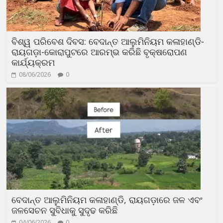
ବିଶ୍ୱ ପରିବେଶ ଦିବସ: ବେଦାନ୍ତ ଆଲୁମିନିୟମ କଳାହାଣ୍ଡି-
ରାୟଗଡ଼ା-କୋରାପୁଟରେ ଆରମ୍ଭ କରିଛି ବୃକ୍ଷରୋପଣ
କାର୍ଯ୍ୟକ୍ରମ
08/06/2026
0
ବେଦାନ୍ତ ଆଲୁମିନିୟମ କଳାହାଣ୍ଡି, ରାୟଗଡ଼ାରେ ଜଳ ଏବଂ
ଜଳସେଚନ ସୁବିଧାକୁ ସୁଦୃଢ କରିଛି
04/06/2026
0