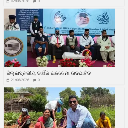
02/08/2026
0
ଜିଲ୍ଲାସ୍ତରୀୟ ବାର୍ଷିକ ଇଜତେମା ଉଦଘାଟିତ
21/06/2026
0