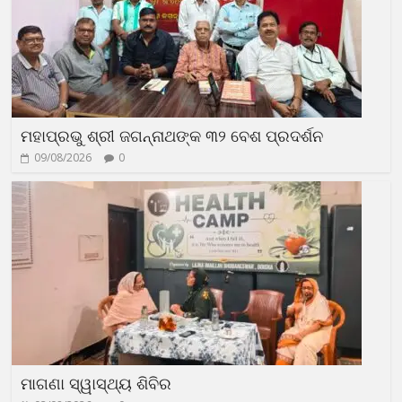
ମହାପ୍ରଭୁ ଶ୍ରୀ ଜଗନ୍ନାଥଙ୍କ ୩୨ ବେଶ ପ୍ରଦର୍ଶନ
09/08/2026
0
ମାଗଣା ସ୍ୱାସ୍ଥ୍ୟ ଶିବିର