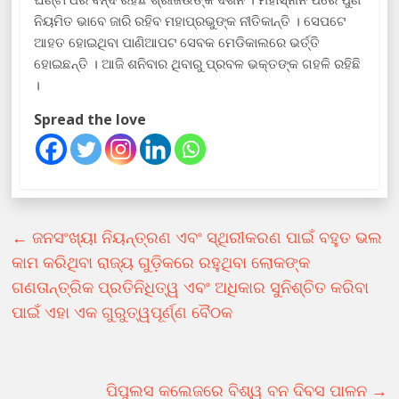
ନିୟମିତ ଭାବେ ଜାରି ରହିବ ମହାପ୍ରଭୁଙ୍କ ନୀତିକାନ୍ତି । ସେପଟେ
ଆହତ ହୋଇଥିବା ପାଣିଆପଟ ସେବକ ମେଡିକାଲରେ ଭର୍ତ୍ତି
ହୋଇଛନ୍ତି । ଆଜି ଶନିବାର ଥିବାରୁ ପ୍ରବଳ ଭକ୍ତଙ୍କ ଗହଳି ରହିଛି
।
Spread the love
←
ଜନସଂଖ୍ୟା ନିୟନ୍ତ୍ରଣ ଏବଂ ସ୍ଥିରୀକରଣ ପାଇଁ ବହୁତ ଭଲ
କାମ କରିଥିବା ରାଜ୍ୟ ଗୁଡ଼ିକରେ ରହୁଥିବା ଲୋକଙ୍କ
ଗଣତାନ୍ତ୍ରିକ ପ୍ରତିନିଧିତ୍ୱ ଏବଂ ଅଧିକାର ସୁନିଶ୍ଚିତ କରିବା
ପାଇଁ ଏହା ଏକ ଗୁରୁତ୍ୱପୂର୍ଣ୍ଣ ବୈଠକ
ପିପୁଲସ କଲେଜରେ ବିଶ୍ୱ ବନ ଦିବସ ପାଳନ
→