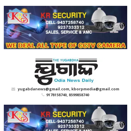
Skip
to
content
yugabdanews@gmail.com, kborpmedia@gmail.com
9178158740, 8599858740