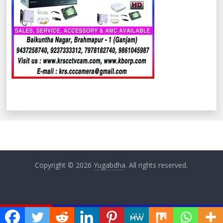
Copyright © 2026
Yugabdha
. All rights reserved.
ଏବେ ଏବେ
ବେତନଟୀ ଲ୍ୟାମ୍ପରେ ଚାଲିଛି ଖୁଲମ ଖୁଲା ଲୁଟ୍, ବିନା ବିଲରେ ଚାଷୀଙ୍କ