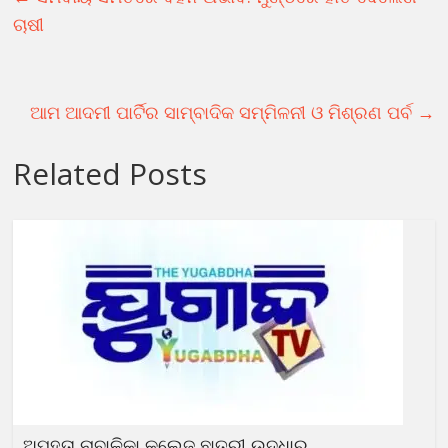
ଚାଷୀ
ଆମ ଆଦମୀ ପାର୍ଟିର ସାମ୍ବାଦିକ ସମ୍ମିଳନୀ ଓ ମିଶ୍ରଣ ପର୍ବ
→
Related Posts
ଅପହୃତା ନାବାଳିକା କଲେଜ ଛାତ୍ରୀ ଉଦ୍ଧାର