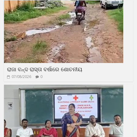
ରାଜା ବନ୍ଦ ରାସ୍ତା ବର୍ଷାରେ ଶୋଚନୀୟ
07/08/2026
0