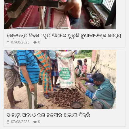
ହସ୍ତତନ୍ତ ଦିବସ : ସୁତା ଖିଅରେ ଝୁଲୁଛି ବୁଣାକାରଙ୍କ ଭାଗ୍ୟ
07/08/2026
0
ପାହାଡ଼ୀ ଅଦା ଓ କଳା ହଳଦୀର ଅଭାବୀ ବିକ୍ରି
07/08/2026
0