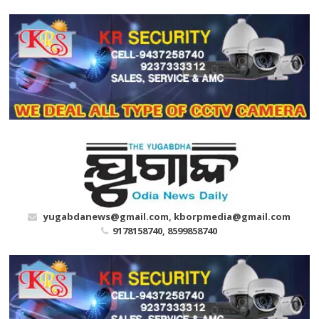
Skip
to
content
yugabdanews@gmail.com, kborpmedia@gmail.com
9178158740, 8599858740