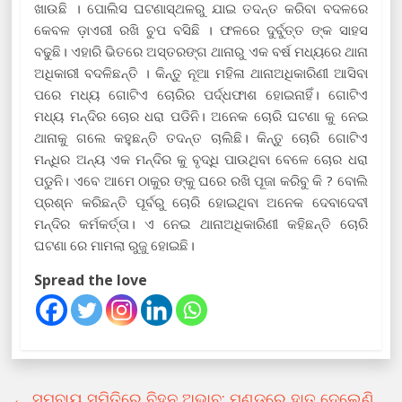
ଖାଉଛି । ପୋଲିସ ଘଟଣାସ୍ଥଳରୁ ଯାଇ ତଦନ୍ତ କରିବା ବଦଳରେ
କେବଳ ଡ଼ାଏରୀ ରଖି ଚୁପ ବସିଛି । ଫଳରେ ଦୁର୍ବୁତ୍ତ ଙ୍କ ସାହସ
ବଢୁଛି। ଏହାରି ଭିତରେ ଅସ୍ତରଙ୍ଗ ଥାନାରୁ ଏକ ବର୍ଷ ମଧ୍ୟରେ ଥାନା
ଅଧିକାରୀ ବଦଳିଛନ୍ତି । କିନ୍ତୁ ନୂଆ ମହିଳା ଥାନାଅଧିକାରିଣୀ ଆସିବା
ପରେ ମଧ୍ୟ ଗୋଟିଏ ଚୋରିର ପର୍ଦ୍ଧଫାଶ ହୋଇନାହିଁ। ଗୋଟିଏ
ମଧ୍ୟ ମନ୍ଦିର ଚୋର ଧରା ପଡିନି। ଅନେକ ଚୋରି ଘଟଣା କୁ ନେଇ
ଥାନାକୁ ଗଲେ କହୁଛନ୍ତି ତଦନ୍ତ ଚାଲିଛି। କିନ୍ତୁ ଚୋରି ଗୋଟିଏ
ମନ୍ଧିର ଅନ୍ୟ ଏକ ମନ୍ଦିର କୁ ବୃଦ୍ଧି ପାଉଥିବା ବେଳେ ଚୋର ଧରା
ପଡୁନି। ଏବେ ଆମେ ଠାକୁର ଙ୍କୁ ଘରେ ରଖି ପୂଜା କରିବୁ କି ? ବୋଲି
ପ୍ରଶ୍ନ କରିଛନ୍ତି ପୂର୍ବରୁ ଚୋରି ହୋଇଥିବା ଅନେକ ଦେବାଦେବୀ
ମନ୍ଦିର କର୍ମକର୍ତ୍ତା। ଏ ନେଇ ଥାନାଅଧିକାରିଣୀ କହିଛନ୍ତି ଚୋରି
ଘଟଣା ରେ ମାମଲା ରୁଜୁ ହୋଇଛି।
Spread the love
←
ସମବାୟ ସମିତିରେ ବିହନ ଅଭାବ: ମୁଣ୍ଡରେ ହାତ ଦେଲେଣି