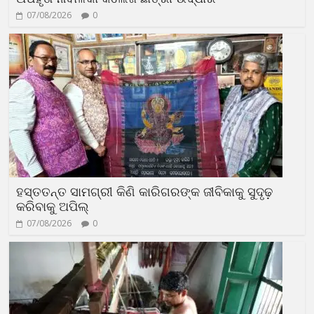
07/08/2026
0
ହସ୍ତତନ୍ତ ସାମଗ୍ରୀ କିଣି କାରିଗରଙ୍କ ଜୀବିକାକୁ ସୁଦୃଢ଼
କରିବାକୁ ଅପିଲ୍
07/08/2026
0