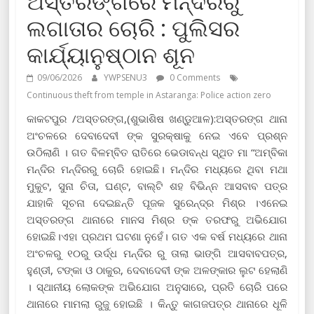
ଅସ୍ତରଙ୍ଗରେ ମନ୍ଦିରରୁ
ଲଗାତାର ଚୋରି : ପୁଲିସର
କାର୍ଯ୍ୟାନୁଷ୍ଠାନ ଶୂନ
09/06/2026
YWPSENU3
0 Comments
Continuous theft from temple in Astaranga: Police action zero
କାକଟପୁର /ଅସ୍ତରଙ୍ଗ,(ଶୁଭାଶିଷ ଖଣ୍ଡୁଆଳ):ଅସ୍ତରଙ୍ଗ ଥାନା
ଅଂଚଳରେ ଦେବାଦେବୀ ଙ୍କ ସୁରକ୍ଷାକୁ ନେଇ ଏବେ ପ୍ରଶ୍ନ
ଉଠିଲାଣି । ଗତ ବିଳମ୍ବିତ ରାତିରେ ଭେଡାବନ୍ଧ ସ୍ଥିତ ମା “ଅମ୍ବିକା
ମନ୍ଦିର ମନ୍ଦିରରୁ ଚୋରି ହୋଇଛି। ମନ୍ଦିର ମଧ୍ୟରେ ଥିବା ମଥା
ମୁକୁଟ, ସୁନା ଚିତା, ଘଣ୍ଟ, ବାଲ୍ଟି ଶହ ବିଭିନ୍ନ ଆସବାବ ପତ୍ର
ଯାହାକି ସୂଚନା ଦେଇଛନ୍ତି ପୂଜକ ସୁରେନ୍ଦ୍ର ମିଶ୍ର ।ଏନେଇ
ଅସ୍ତରଙ୍ଗ ଥାନାରେ ମାନସ ମିଶ୍ର ଙ୍କ ତରଫରୁ ଅଭିଯୋଗ
ହୋଇଛି।ଏହା ପ୍ରଥମ ଘଟଣା ନୁହେଁ। ଗତ ଏକ ବର୍ଷ ମଧ୍ୟରେ ଥାନା
ଅଂଚଳରୁ ୧୦ରୁ ଉର୍ଦ୍ଧ ମନ୍ଦିର ରୁ ତାଲା ଭାଙ୍ଗି ଆସବାବପତ୍ର,
ହୁଣ୍ଡୀ, ଟଙ୍କା ଓ ଠାକୁର, ଦେବାଦେବୀ ଙ୍କ ଅଳଙ୍କାର ଲୁଟ ହେଲାଣି
। ସ୍ଥାନୀୟ ଲୋକଙ୍କ ଅଭିଯୋଗ ଅନୁସାରେ, ପ୍ରତି ଚୋରି ପରେ
ଥାନାରେ ମାମଲା ରୁଜୁ ହୋଇଛି । କିନ୍ତୁ କାଗଜପତ୍ର ଥାନାରେ ଧୂଳି