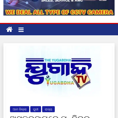
ଆମ ଜିଲ୍ଲା
ପୁରୀ
ରାଜ୍ୟ