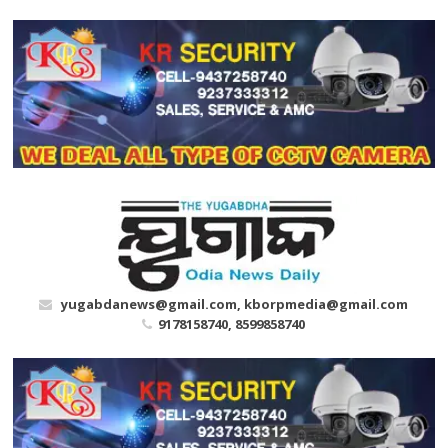
Skip
to
content
yugabdanews@gmail.com, kborpmedia@gmail.com
9178158740, 8599858740