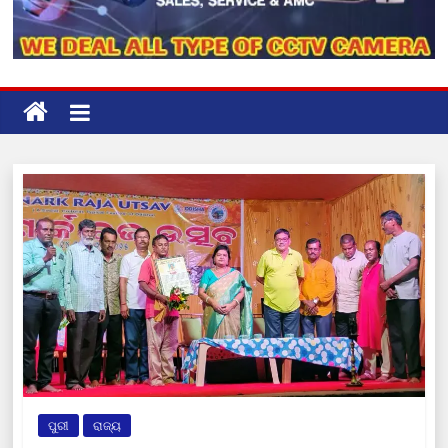
ପୁରୀ
ରାଜ୍ୟ