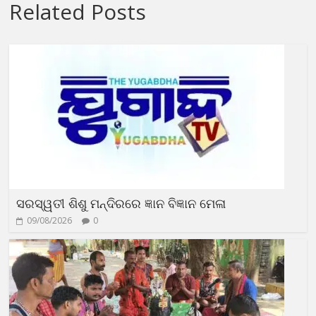
Related Posts
ସରସ୍ୱତୀ ଶିଶୁ ମନ୍ଦିରରେ ଜ୍ଞାନ ବିଜ୍ଞାନ ମେଳା
09/08/2026
0