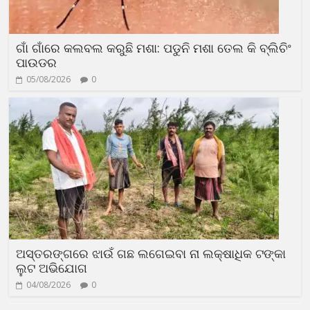
ଗାଁ ଗାଁରେ କଲବଲ କରୁଛି ମଶା: ପଡୁନି ମଶା ତେଲ କି ବ୍ଲିଚିଂ
ପାଉଡର
05/08/2026
0
ଅସ୍ତରଙ୍ଗରେ ଝାଉଁ ଗଛ ଲଗେଇବା ନା ଲକ୍ଷାଧିକ ଟଙ୍କା
ଲୁଟ ଅଭିଯୋଗ
04/08/2026
0