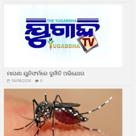
ମାଗଣା ୟୁନିଫର୍ମରେ ଦୁର୍ନୀତି ଅଭିଯୋଗ
06/08/2026
0