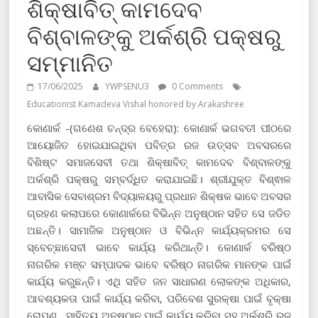
ଶିକ୍ଷାବିତ୍ କାମଦେବ
ବିଶ୍ବାଳଙ୍କୁ ଅର୍କଶ୍ରି ପକ୍ଷରୁ
ସମ୍ମାନିତ
17/06/2025
YWPSENU3
0 Comments
Educationist Kamadeva Vishal honored by Arakashree
କୋଣାର୍କ -(ଗଣେଶ ଚନ୍ଦ୍ର ବେହେରା): କୋଣାର୍କ ଭଗବତୀ ପୀଠରେ
ଆୟୋଜିତ ହୋଇଯାଇଥିବା ପବିତ୍ର ରଜ ଉତ୍ସବ ଅବସରରେ
ବିଶିଷ୍ଟ ସମାଜସେବୀ ତଥା ଶିକ୍ଷାବିତ୍ କାମଦେବ ବିଶ୍ବାଳଙ୍କୁ
ଅର୍କଶ୍ରି ପକ୍ଷରୁ ସମ୍ବର୍ଦ୍ଧିତ କରାଯାଇଛି। ଶ୍ରୀଯୁକ୍ତ ବିଶ୍ଵାଳ
ଆବାସିକ ସେବାଶ୍ରମ ବିଦ୍ୟାଳୟରୁ ପ୍ରଧାନ ଶିକ୍ଷକ ଭାବେ ଅବସର
ଗ୍ରହଣ କଲାପରେ କୋଣାର୍କରେ ବିଭିନ୍ନ ଅନୁଷ୍ଠାନ ସହିତ ସେ ଜଡିତ
ଅଛନ୍ତି। ସାମାଜିକ ଅନୁଷ୍ଠାନ ଓ ବିଭିନ୍ନ କାର୍ଯ୍ୟକ୍ରମର ସେ
ସ୍ବେଚ୍ଛାସେବୀ ଭାବେ କାର୍ଯ୍ୟ କରିଥାନ୍ତି। କୋଣାର୍କ ବରିଷ୍ଠ
ନାଗରିକ ମଞ୍ଚ ସମ୍ପାଦକ ଭାବେ ବରିଷ୍ଠ ନାଗରିକ ମାନଙ୍କ ପାଇଁ
କାର୍ଯ୍ୟ କରୁଛନ୍ତି। ଏଥି ସହିତ ଜନ ସାଧାରଣ ଲୋକଙ୍କ ଅଧିକାର,
ଆବଶ୍ୟକତା ପାଇଁ କାର୍ଯ୍ୟ କରିବା, ପରିବେଶ ସୁରକ୍ଷା ପାଇଁ ବୃକ୍ଷା
ରୋପଣ , ସାହିତ୍ୟ ଅନୁଷ୍ଠାନ ପାଇଁ କାର୍ଯ୍ୟ କରିବା ସହ ଅର୍କଶ୍ରି ରଜ