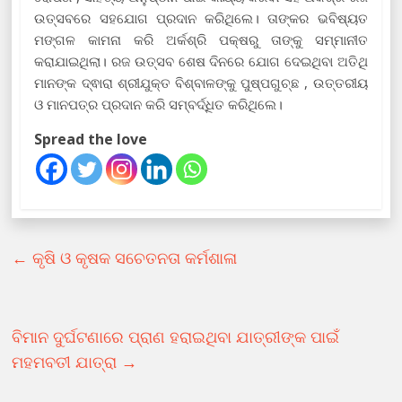
ଉତ୍ସବରେ ସହଯୋଗ ପ୍ରଦାନ କରିଥିଲେ। ତାଙ୍କର ଭବିଷ୍ୟତ
ମଙ୍ଗଳ କାମନା କରି ଅର୍କଶ୍ରି ପକ୍ଷରୁ ତାଙ୍କୁ ସମ୍ମାନୀତ
କରାଯାଇଥିଲା। ରଜ ଉତ୍ସବ ଶେଷ ଦିନରେ ଯୋଗ ଦେଇଥିବା ଅତିଥି
ମାନଙ୍କ ଦ୍ଵାରା ଶ୍ରୀଯୁକ୍ତ ବିଶ୍ବାଳଙ୍କୁ ପୁଷ୍ପଗୁଚ୍ଛ , ଉତ୍ତରୀୟ
ଓ ମାନପତ୍ର ପ୍ରଦାନ କରି ସମ୍ବର୍ଦ୍ଧିତ କରିଥିଲେ।
Spread the love
←
କୃଷି ଓ କୃଷକ ସଚେତନତା କର୍ମଶାଳା
ବିମାନ ଦୁର୍ଘଟଣାରେ ପ୍ରାଣ ହରାଇଥିବା ଯାତ୍ରୀଙ୍କ ପାଇଁ
ମହମବତୀ ଯାତ୍ରା
→