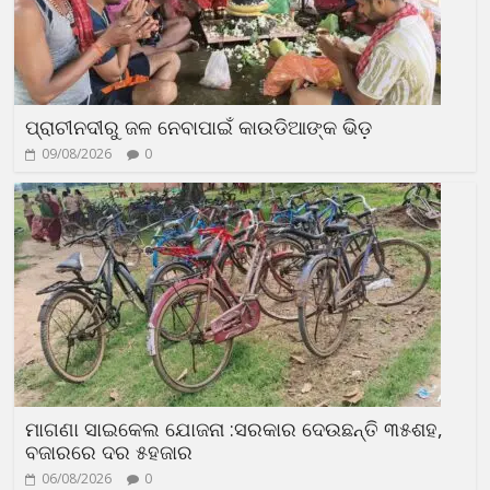
ପ୍ରାଚୀନଦୀରୁ ଜଳ ନେବାପାଇଁ କାଉଡିଆଙ୍କ ଭିଡ଼
09/08/2026
0
ମାଗଣା ସାଇକେଲ ଯୋଜନା :ସରକାର ଦେଉଛନ୍ତି ୩୫ଶହ,
ବଜାରରେ ଦର ୫ହଜାର
06/08/2026
0