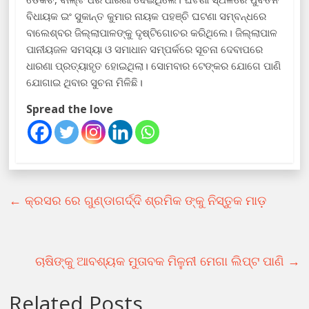
ବିଧାୟକ ଇଂ ସୁକାନ୍ତ କୁମାର ନାୟକ ପହଞ୍ଚି ଘଟଣା ସମ୍ବନ୍ଧରେ
ବାଲେଶ୍ବର ଜିଲ୍ଲାପାଳଙ୍କୁ ଦୃଷ୍ଟିଗୋଚର କରିଥିଲେ। ଜିଲ୍ଲାପାଳ
ପାନୀୟଜଳ ସମସ୍ୟା ଓ ସମାଧାନ ସମ୍ପର୍କରେ ସୂଚନା ଦେବାପରେ
ଧାରଣା ପ୍ରତ୍ୟାହୃତ ହୋଇଥିଲା। ସୋମବାର ଟେଙ୍କର ଯୋଗେ ପାଣି
ଯୋଗାଇ ଥିବାର ସୁଚନା ମିଳିଛି।
Spread the love
←
କ୍ରସର ରେ ଗୁଣ୍ଡାଗର୍ଦ୍ଦି ଶ୍ରମିକ ଙ୍କୁ ନିସ୍ତୁକ ମାଡ଼
ଚାଷିଙ୍କୁ ଆବଶ୍ୟକ ମୁତାବକ ମିଳୁନୀ ମେଗା ଲିପ୍ଟ ପାଣି
→
Related Posts