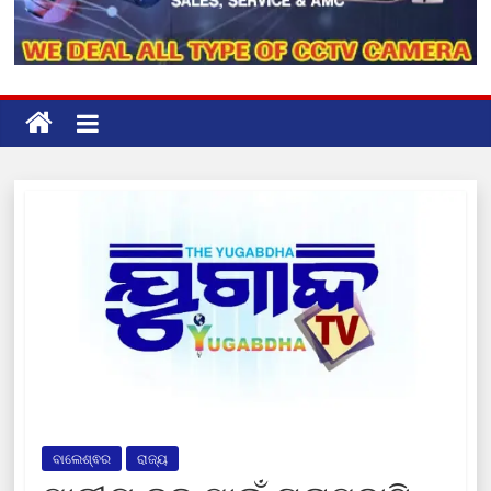
ବାଲେଶ୍ଵର
ରାଜ୍ୟ