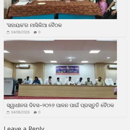
‘ସହାୟକ’ର ମାସିକିଆ ବୈଠକ
04/08/2026
0
ସ୍ୱାଧୀନତା ଦିବସ–୨୦୨୬ ପାଳନ ପାଇଁ ପ୍ରସ୍ତୁତି ବୈଠକ
04/08/2026
0
Leave a Reply