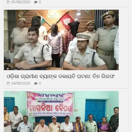
05/08/2026
0
ଓଡ଼ିଶା ଗ୍ରାମୀଣ ବ୍ୟାଙ୍କ ଡକାୟତି ଘଟଣା: ତିନ ଗିରଫ
04/08/2026
0