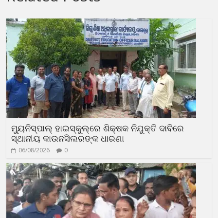
ମ୍ୟୁନିସ୍‌ପାଲ୍ ହାଇସ୍କୁଲ୍‌ରେ ଶିକ୍ଷକ ନିଯୁକ୍ତି ଦାବିରେ
ସ୍ଥାନୀୟ କାଉନସିଲରଙ୍କ ଧାରଣା
06/08/2026
0