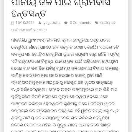
ପାନୀୟ ଜଳ ପାଇଁ ଗ୍ରାମବାସି
ହନ୍ତସନ୍ତ
16/10/2024
yugabdha
0 Comments
ପାନୀୟ ଜଳ
ପାଇଁ ଗ୍ରାମବାସି ହନ୍ତସନ୍ତ
ନୀଳଗିରି,(ୱାଏନଏସ):ନୀଳଗିରି ବ୍ଲକ ବେଗୁନିଆ ପଞ୍ଚାୟତର
ବେଗୁନିଆ ଗାଁରେ ପାନୀୟ ଜଳ ସଙ୍କଟ ଦେଖା ଦେଇଛି। ଏଠାରେ ୫ଟି
ନଳକୂପ ସହ ଗୋଟିଏ ବେଗୁନିଆ ୱାଟର ସପ୍ଲାଏ ଚାଲୁ ରହିଛି। ପୂର୍ବରୁ
ଏହି ପଞ୍ଚାୟତରେ ବିଶୁଦ୍ଧ ପାନୀୟ ଜଳ ପାଇଁ ଅଭିଯୋଗ ହେଉଥିବା
ବେଳେ ଗତ ଦଶ ଦିନ ପୂର୍ବରୁ ଗ୍ରାମ୍ୟ ଜଳଯୋଗାଣ ବିଭାଗ ପକ୍ଷରୁ
ପାଣିକୁ ନେଇ ପରୀକ୍ଷା ପରେ ସେଠାରେ ବାହାରୁ ଥିବା ପାଣି
ଫ୍ଲୋରାଇଡଯୁକ୍ତ ହୋଇଥିବାରୁ ନଳକୂପ ସହ ୱାଟର ସପ୍ଲାୟକୁ
ବନ୍ଦ କରିଦେଇଥିଲେ। ତେବେ ଉକ୍ତ ପଞ୍ଚାୟତରେ ଗତ କିଛି ମାସ
ପୂର୍ବରୁ ଜଣେ କିଡନି ରୋଗରେ ମୃତ୍ଯ ହୋଇଥିବା ବେଳେ ଏବେ
ପାଞ୍ଚଜଣ ଚିକିତ୍ସା ହେଉଥିବାର ଶୁଣିବାକୁ ମିଳେ। ନଳକୂପ ୱାଟର
ସପ୍ଲାୟର ଜଳ ଫ୍ଲୋରାଇଡ ରହିଥିଲେ ହେଁ ୱାଟର ସପ୍ଲାଏକୁ ବନ୍ଦ
ଥିବାରୁ ପାନୀୟ ଜଳ ସମସ୍ୟାକୁ ନେଇ ଗତ ରବିବାର ବେଗୁନିଆ
ଛକରେ ସେଠାକାର ମହିଳା ଓ ପୁରୁଷ ମାନେ ଆସି ହାତରେ ହାଣ୍ଡି
ଡେକଚି, ବାଲ୍ଟି ଧରି ଧାରଣା ଦେଇଥିଲେ। ଘଟଣା ସ୍ଥଳରେ ପୁର୍ବତନ