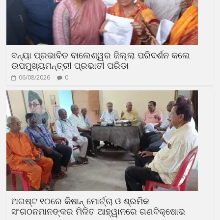
ବନ୍ୟା ପ୍ରଭାବିତ ବାଲେଶ୍ୱର ଜିଲ୍ଲା ପରିଦର୍ଶନ କଲେ
ଉପମୁଖ୍ୟମନ୍ତ୍ରୀ ପ୍ରଭାତୀ ପରିଡା
06/08/2026
0
ଅଗଷ୍ଟ ୧୦ରେ କିଷାନ୍ ମୋର୍ଚ୍ଚା ଓ ଶ୍ରମିକ
ସଂଗଠନମାନଙ୍କର ମିଳିତ ଆହ୍ୱାନରେ ଗଣବିକ୍ଷୋଭ