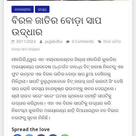
ବାଲେଶ୍ଵର
ରାଜ୍ୟ
ବିରଳ ଜାତିର ବୋଡ଼ା ସାପ
ଉଦ୍ଧାର
30/11/2024
yugabdha
0 Comments
ବିରଳ ଜାତିର
ବୋଡ଼ା ସାପ ଉଦ୍ଧାର
ନୀଳଗିରି,(ୱାଇ ଏନ ଏସ)ବାଲେଶ୍ବର ଜିଲ୍ଲା ନୀଳଗିରି କୁଲଡିହା
ଅଭୟାରଣ୍ଯ ପାଦଦେଷ ଅନ୍ତର୍ଗତ ବାବନ୍ଧ ବିଟ୍ ହାଉଷ ନିକଟରୁ ଏକ
ଫୁଟ ଲମ୍ବର ଏକ ବିରଳ ଜାତିର ବୋଡ଼ା ସାପ ଛୁଆ ଦେଖିବାକୁ
ମିଳିଥିଲା। ସାପଟି ବୁଲୁଥିବାବେଳେ ବିଟ୍ ହାଉସ୍ ଗାର୍ଡ ଭାରତୀ ସିଂ ଦେଖି
ସାପ ଧରାଳି ସଦସ୍ୟ ହରେକୃଷ୍ଣ ରାଉତଙ୍କୁ ଖବର ଦେଇଥିଲେ।
ଶ୍ରୀ ରାଉତ ସଗେଂ ସଗେଂ ଘଟଣା ସ୍ଥଳରେ ପହଞ୍ଚି ସାପଟିକୁ
ଉଦ୍ଧାର କରିଥିଲେ। ଏହା ଏକ ବିରଳ ସାପଟିକୁ ଉଦ୍ଧାର କରି
ନିକଟସ୍ଥ କୁଲଡିହା ଅଭୟାରଣ୍ଯ ଛାଡ଼ି ଦିଆଯାଇଥିବା ବନ ବିଭାଗ
ତରଫରୁ ସୂଚନା ମିଳିଛି।
Spread the love