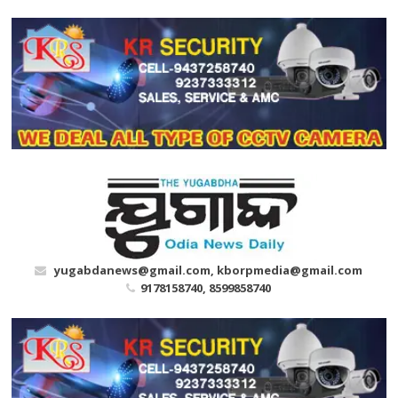
Skip
to
content
yugabdanews@gmail.com, kborpmedia@gmail.com
9178158740, 8599858740