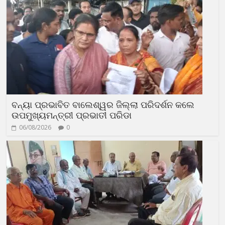
ବନ୍ୟା ପ୍ରଭାବିତ ବାଲେଶ୍ୱର ଜିଲ୍ଲା ପରିଦର୍ଶନ କଲେ
ଉପମୁଖ୍ୟମନ୍ତ୍ରୀ ପ୍ରଭାତୀ ପରିଡା
06/08/2026
0