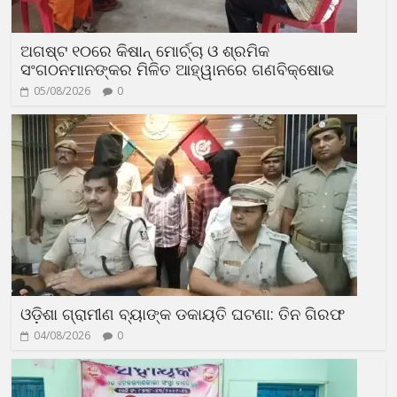
ଅଗଷ୍ଟ ୧୦ରେ କିଷାନ୍ ମୋର୍ଚ୍ଚା ଓ ଶ୍ରମିକ
ସଂଗଠନମାନଙ୍କର ମିଳିତ ଆହ୍ୱାନରେ ଗଣବିକ୍ଷୋଭ
05/08/2026
0
ଓଡ଼ିଶା ଗ୍ରାମୀଣ ବ୍ୟାଙ୍କ ଡକାୟତି ଘଟଣା: ତିନ ଗିରଫ
04/08/2026
0