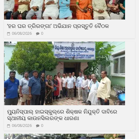
‘ହର ଘର ତ୍ରିରଙ୍ଗା’ ଅଭିଯାନ ପ୍ରସ୍ତୁତି ବୈଠକ
06/08/2026
0
ମ୍ୟୁନିସ୍‌ପାଲ୍ ହାଇସ୍କୁଲ୍‌ରେ ଶିକ୍ଷକ ନିଯୁକ୍ତି ଦାବିରେ
ସ୍ଥାନୀୟ କାଉନସିଲରଙ୍କ ଧାରଣା
06/08/2026
0