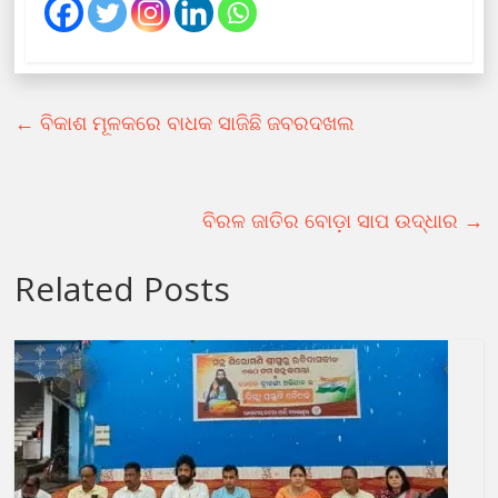
←
ବିକାଶ ମୂଳକରେ ବାଧକ ସାଜିଛି ଜବରଦଖଲ
ବିରଳ ଜାତିର ବୋଡ଼ା ସାପ ଉଦ୍ଧାର
→
Related Posts